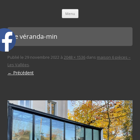
L'immobilière des 3 gares
Aller au contenu principal
Menu
vue véranda-min
Publié le
29 novembre 2022
à
2048 × 1536
dans
maison 6 pièces –
Les Vallées
.
← Précédent